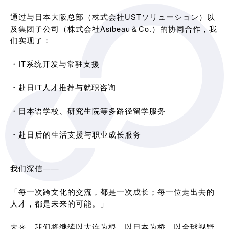
通过与日本大阪总部（株式会社USTソリューション）以
及集团子公司（株式会社Asibeau＆Co.）的协同合作，我
们实现了：
・IT系统开发与常驻支援
・赴日IT人才推荐与就职咨询
・日本语学校、研究生院等多路径留学服务
・赴日后的生活支援与职业成长服务
我们深信——
「每一次跨文化的交流，都是一次成长；每一位走出去的
人才，都是未来的可能。」
未来，我们将继续以大连为根，以日本为桥，以全球视野