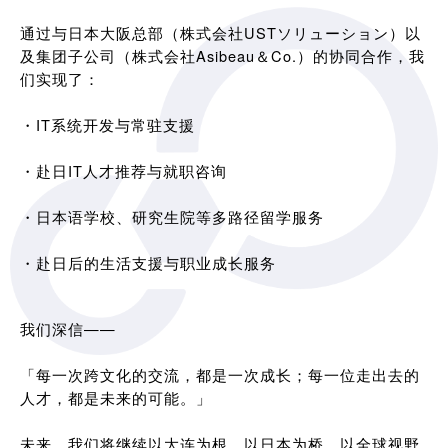
通过与日本大阪总部（株式会社USTソリューション）以
及集团子公司（株式会社Asibeau＆Co.）的协同合作，我
们实现了：
・IT系统开发与常驻支援
・赴日IT人才推荐与就职咨询
・日本语学校、研究生院等多路径留学服务
・赴日后的生活支援与职业成长服务
我们深信——
「每一次跨文化的交流，都是一次成长；每一位走出去的
人才，都是未来的可能。」
未来，我们将继续以大连为根，以日本为桥，以全球视野