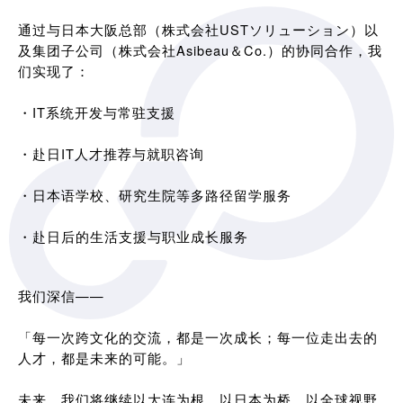
通过与日本大阪总部（株式会社USTソリューション）以
及集团子公司（株式会社Asibeau＆Co.）的协同合作，我
们实现了：
・IT系统开发与常驻支援
・赴日IT人才推荐与就职咨询
・日本语学校、研究生院等多路径留学服务
・赴日后的生活支援与职业成长服务
我们深信——
「每一次跨文化的交流，都是一次成长；每一位走出去的
人才，都是未来的可能。」
未来，我们将继续以大连为根，以日本为桥，以全球视野