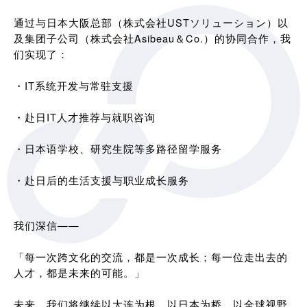
通过与日本大阪总部（株式会社USTソリューション）以
及集团子公司（株式会社Asibeau＆Co.）的协同合作，我
们实现了：
・IT系统开发与常驻支援
・赴日IT人才推荐与就职咨询
・日本语学校、研究生院等多路径留学服务
・赴日后的生活支援与职业成长服务
我们深信——
「每一次跨文化的交流，都是一次成长；每一位走出去的
人才，都是未来的可能。」
未来，我们将继续以大连为根，以日本为桥，以全球视野