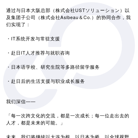
通过与日本大阪总部（株式会社USTソリューション）以
及集团子公司（株式会社Asibeau＆Co.）的协同合作，我
们实现了：
・IT系统开发与常驻支援
・赴日IT人才推荐与就职咨询
・日本语学校、研究生院等多路径留学服务
・赴日后的生活支援与职业成长服务
我们深信——
「每一次跨文化的交流，都是一次成长；每一位走出去的
人才，都是未来的可能。」
未来，我们将继续以大连为根，以日本为桥，以全球视野