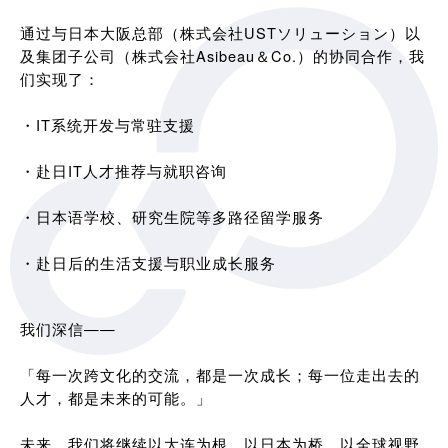
通过与日本大阪总部（株式会社USTソリューション）以
及集团子公司（株式会社Asibeau＆Co.）的协同合作，我
们实现了：
・IT系统开发与常驻支援
・赴日IT人才推荐与就职咨询
・日本语学校、研究生院等多路径留学服务
・赴日后的生活支援与职业成长服务
我们深信——
「每一次跨文化的交流，都是一次成长；每一位走出去的
人才，都是未来的可能。」
未来，我们将继续以大连为根，以日本为桥，以全球视野