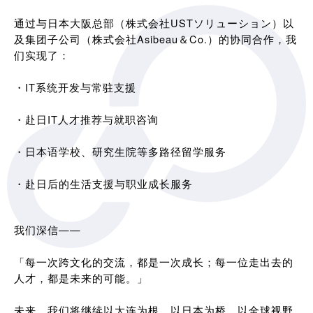
通过与日本大阪总部（株式会社USTソリューション）以
及集团子公司（株式会社Asibeau＆Co.）的协同合作，我
们实现了：
・IT系统开发与常驻支援
・赴日IT人才推荐与就职咨询
・日本语学校、研究生院等多路径留学服务
・赴日后的生活支援与职业成长服务
我们深信——
「每一次跨文化的交流，都是一次成长；每一位走出去的
人才，都是未来的可能。」
未来，我们将继续以大连为根，以日本为桥，以全球视野