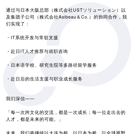
通过与日本大阪总部（株式会社USTソリューション）以
及集团子公司（株式会社Asibeau＆Co.）的协同合作，我
们实现了：
・IT系统开发与常驻支援
・赴日IT人才推荐与就职咨询
・日本语学校、研究生院等多路径留学服务
・赴日后的生活支援与职业成长服务
我们深信——
「每一次跨文化的交流，都是一次成长；每一位走出去的
人才，都是未来的可能。」
未来，我们将继续以大连为根，以日本为桥，以全球视野