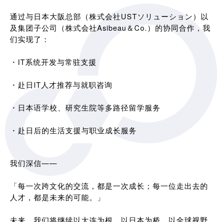
通过与日本大阪总部（株式会社USTソリューション）以
及集团子公司（株式会社Asibeau＆Co.）的协同合作，我
们实现了：
・IT系统开发与常驻支援
・赴日IT人才推荐与就职咨询
・日本语学校、研究生院等多路径留学服务
・赴日后的生活支援与职业成长服务
我们深信——
「每一次跨文化的交流，都是一次成长；每一位走出去的
人才，都是未来的可能。」
未来，我们将继续以大连为根，以日本为桥，以全球视野