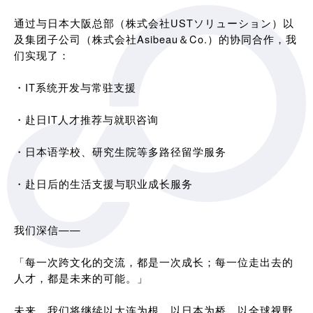
通过与日本大阪总部（株式会社USTソリューション）以
及集团子公司（株式会社Asibeau＆Co.）的协同合作，我
们实现了：
・IT系统开发与常驻支援
・赴日IT人才推荐与就职咨询
・日本语学校、研究生院等多路径留学服务
・赴日后的生活支援与职业成长服务
我们深信——
「每一次跨文化的交流，都是一次成长；每一位走出去的
人才，都是未来的可能。」
未来，我们将继续以大连为根，以日本为桥，以全球视野