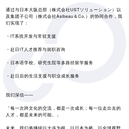
通过与日本大阪总部（株式会社USTソリューション）以
及集团子公司（株式会社Asibeau＆Co.）的协同合作，我
们实现了：
・IT系统开发与常驻支援
・赴日IT人才推荐与就职咨询
・日本语学校、研究生院等多路径留学服务
・赴日后的生活支援与职业成长服务
我们深信——
「每一次跨文化的交流，都是一次成长；每一位走出去的
人才，都是未来的可能。」
未来，我们将继续以大连为根，以日本为桥，以全球视野